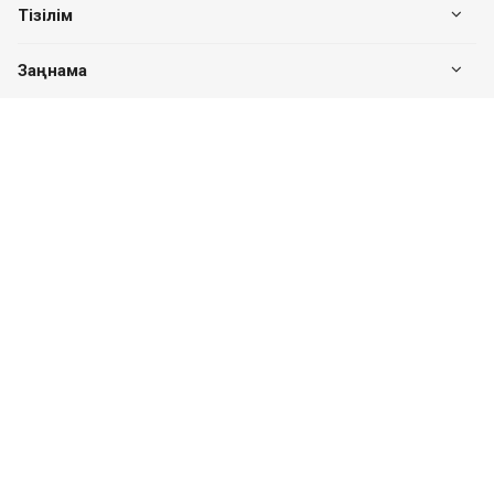
Тізілім
Заңнама
Біздің байланыс
+7 (7182) 513-240
+7 777-551-32-40
Пн. – Пт.: с 8:00 до 17:00
Павлодар қ., Едіге би к-сі, 76, 302 кеңсе
valuer.kz@mail.ru
Сайттың дамуы
SITER.KZ