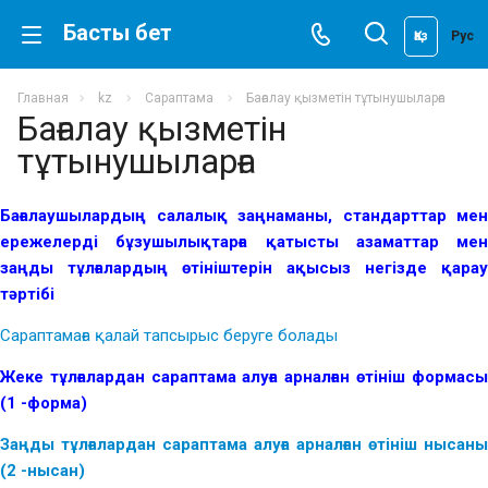
Басты бет
Қаз
Рус
Главная
kz
Сараптама
Бағалау қызметін тұтынушыларға
Бағалау қызметін
тұтынушыларға
Бағалаушылардың салалық заңнаманы, стандарттар мен
ережелерді бұзушылықтарға қатысты азаматтар мен
заңды тұлғалардың өтініштерін ақысыз негізде қарау
тәртібі
Сараптамаға қалай тапсырыс беруге болады
Жеке тұлғалардан сараптама алуға арналған өтініш формасы
(1 -форма)
Заңды тұлғалардан сараптама алуға арналған өтініш нысаны
(2 -нысан)