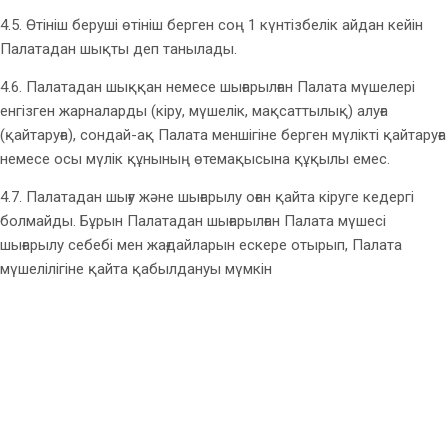
4.5. Өтініш беруші өтініш берген соң 1 күнтізбелік айдан кейін
Палатадан шықты деп танылады.
4.6. Палатадан шыққан немесе шығарылған Палата мүшелері
енгізген жарналарды (кіру, мүшелік, мақсаттылық) алуға
(қайтаруға), сондай-ақ Палата меншігіне берген мүлікті қайтаруға
немесе осы мүлік құнының өтемақысына құқылы емес.
4.7. Палатадан шығу және шығарылу оған қайта кіруге кедергі
болмайды. Бұрын Палатадан шығарылған Палата мүшесі
шығарылу себебі мен жағдайларын ескере отырып, Палата
мүшелілігіне қайта қабылдануы мүмкін