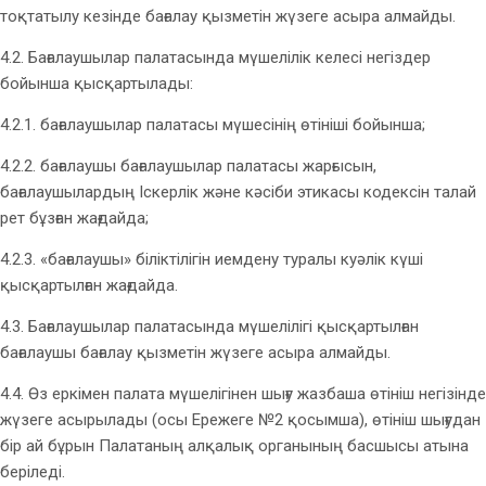
тоқтатылу кезінде бағалау қызметін жүзеге асыра алмайды.
4.2. Бағалаушылар палатасында мүшелілік келесі негіздер
бойынша қысқартылады:
4.2.1. бағалаушылар палатасы мүшесінің өтініші бойынша;
4.2.2. бағалаушы бағалаушылар палатасы жарғысын,
бағалаушылардың Іскерлік және кәсіби этикасы кодексін талай
рет бұзған жағдайда;
4.2.3. «бағалаушы» біліктілігін иемдену туралы куәлік күші
қысқартылған жағдайда.
4.3. Бағалаушылар палатасында мүшелілігі қысқартылған
бағалаушы бағалау қызметін жүзеге асыра алмайды.
4.4. Өз еркімен палата мүшелігінен шығу жазбаша өтініш негізінде
жүзеге асырылады (осы Ережеге №2 қосымша), өтініш шығудан
бір ай бұрын Палатаның алқалық органының басшысы атына
беріледі.