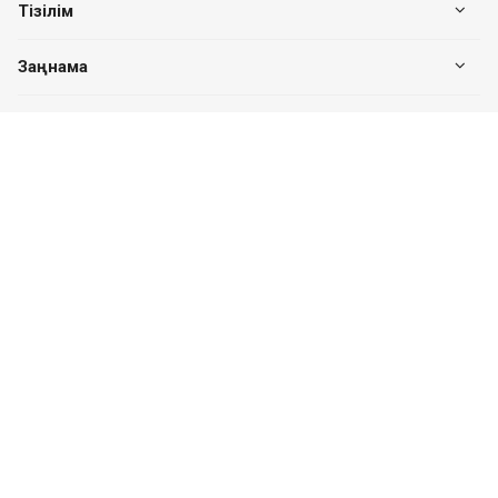
Тізілім
Заңнама
Біздің байланыс
+7 (7182) 513-240
+7 777-551-32-40
Пн. – Пт.: с 8:00 до 17:00
Павлодар қ., Едіге би к-сі, 76, 302 кеңсе
valuer.kz@mail.ru
Сайттың дамуы
SITER.KZ