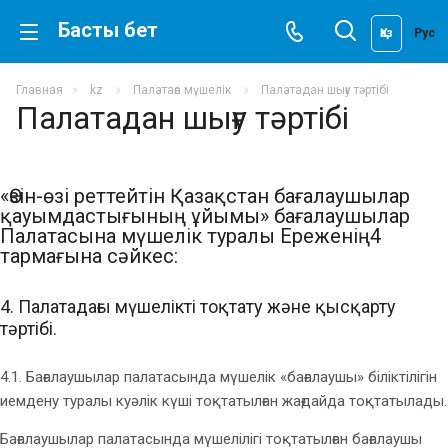
Басты бет
Қаз
Рус
Главная
kz
Палатаға мүшелік
Палатадан шығу тәртібі
Палатадан шығу тәртібі
«Өзін-өзі реттейтін Қазақстан бағалаушылар
қауымдастығының ұйымы» бағалаушылар
Палатасына мүшелік туралы Ереженің4
тармағына сәйкес:
4. Палатадағы мүшелікті тоқтату және қысқарту
тәртібі.
4.1. Бағалаушылар палатасында мүшелік «бағалаушы» біліктілігін
иемдену туралы куәлік күші тоқтатылған жағдайда тоқтатылады.
Бағалаушылар палатасында мүшелілігі тоқтатылған бағалаушы