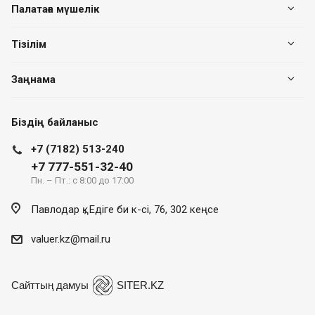
Палатаға мүшелік
Тізілім
Заңнама
Біздің байланыс
+7 (7182) 513-240
+7 777-551-32-40
Пн. – Пт.: с 8:00 до 17:00
Павлодар қ., Едіге би к-сі, 76, 302 кеңсе
valuer.kz@mail.ru
Сайттың дамуы
SITER.KZ