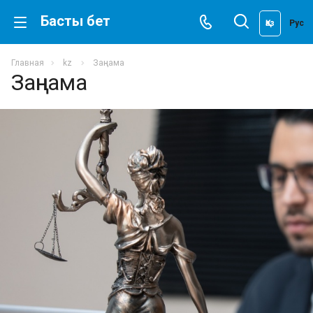
Басты бет
Қаз
Рус
Главная
kz
Заңнама
Заңнама