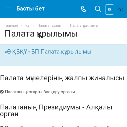
Басты бет
Қаз
Рус
Главная
kz
Палата туралы
Палата құрылымы
Палата құрылымы
«ӨР ҚБҚҰ» БП Палата құрылымы
Палата мүшелерінің жалпы жиналысы
Палатаның жоғарғы басқару органы
Палатаның Президиумы - Алқалы
орган