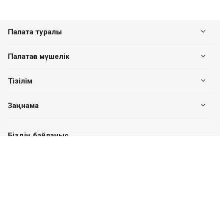
Палата туралы
Палатаға мүшелік
Тізілім
Заңнама
Біздің байланыс
+7 (7182) 513-240
+7 777-551-32-40
Пн. – Пт.: с 8:00 до 17:00
Павлодар қ., Едіге би к-сі, 76, 302 кеңсе
valuer.kz@mail.ru