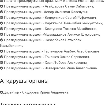
Палата Президиумының Төрайымы– Волкова Елена Гарьевна;
Президиумының мүшесі - Агайдарова Сауле Сабитовна;
Президиумының мүшесі- Асқар Аманжол Қалелұлы;
Президиумының мүшесі - Ведерников Сергей Руфимович;
Президиумының мүшесі - Картжанов Тынышбай Байкуатович;
Президиумының мүшесі - Колтунова Татьяна Михайловна;
Президиумының мүшесі -Мулладжанов Алижон Шукурович;
Президиумының мүшесі - Назарбеков Батырбек
Калыбекович;
Президиумының мүшесі- Тастемиров Альбек Асылбекович;
Президиумының мүшесі - Токашев Олжас Серикович;
Президиумының мүшесі - Хван Любовь Алексеевна;
Президиумының мүшесі - Четверикова Инна Анатольевна.
Атқарушы органы
Директор - Сидорова Ирина Андреевна
Тексеру комиссиясы