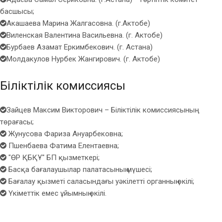
басшысы;
Акашаева Марина Жалгасовна. (г.Актобе)
Виленская Валентина Васильевна. (г. Актобе)
Бурбаев Азамат Еркимбекович. (г. Астана)
Молдакулов Нурбек Жангирович. (г. Актобе)
Біліктілік комиссиясы
Зайцев Максим Викторович – Біліктілік комиссиясының
төрағасы;
Жунусова Фариза Ануарбековна;
Пшенбаева Фатима Елентаевна;
"ӨР ҚБҚҰ" БП қызметкері;
Басқа бағалаушылар палатасының мүшесі;
Бағалау қызметі саласындағы уәкілетті органның өкілі;
Үкіметтік емес ұйымның өкілі.