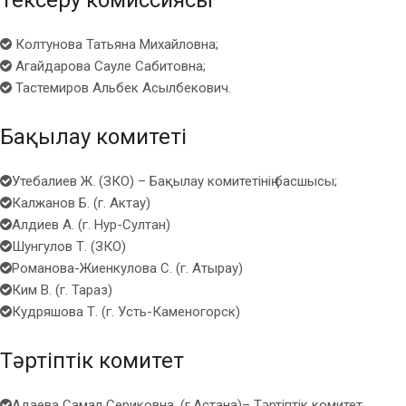
Колтунова Татьяна Михайловна;
Агайдарова Сауле Сабитовна;
Тастемиров Альбек Асылбекович.
Бақылау комитеті
Утебалиев Ж. (ЗКО) – Бақылау комитетінің басшысы;
Калжанов Б. (г. Актау)
Алдиев А. (г. Нур-Султан)
Шунгулов Т. (ЗКО)
Романова-Жиенкулова С. (г. Атырау)
Ким В. (г. Тараз)
Кудряшова Т. (г. Усть-Каменогорск)
Тәртіптік комитет
Адаева Самал Сериковна. (г.Астана)– Тәртіптік комитет