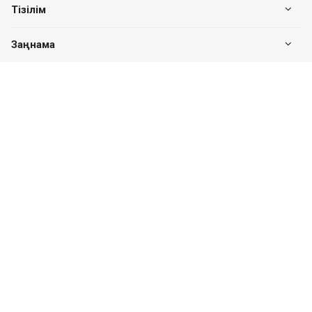
Тізілім
Заңнама
Біздің байланыс
+7 (7182) 513-240
+7 777-551-32-40
Пн. – Пт.: с 8:00 до 17:00
Павлодар қ., Едіге би к-сі, 76, 302 кеңсе
valuer.kz@mail.ru
Сайттың дамуы
SITER.KZ