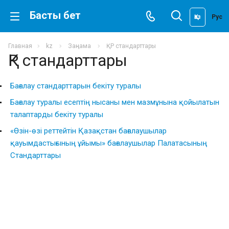
Басты бет
Қаз
Рус
Главная
kz
Заңнама
ҚР стандарттары
ҚР стандарттары
Бағалау стандарттарын бекіту туралы
Бағалау туралы есептің нысаны мен мазмұнына қойылатын
талаптарды бекіту туралы
«Өзін-өзі реттейтін Қазақстан бағалаушылар
қауымдастығының ұйымы» бағалаушылар Палатасының
Cтандарттары