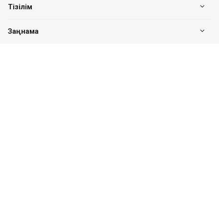
Тізілім
Заңнама
Біздің байланыс
+7 (7182) 513-240
+7 777-551-32-40
Пн. – Пт.: с 8:00 до 17:00
Павлодар қ., Едіге би к-сі, 76, 302 кеңсе
valuer.kz@mail.ru
Сайттың дамуы
SITER.KZ