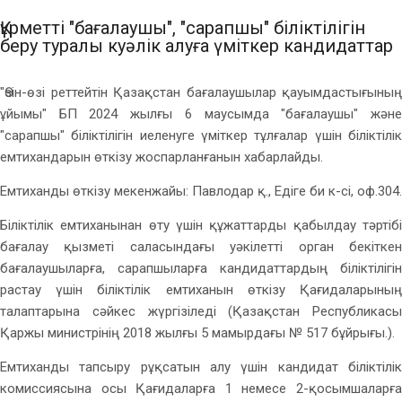
Құрметті "бағалаушы", "сарапшы" біліктілігін
беру туралы куәлік алуға үміткер кандидаттар
"Өзін-өзі реттейтін Қазақстан бағалаушылар қауымдастығының
ұйымы" БП 2024 жылғы 6 маусымда "бағалаушы" және
"сарапшы" біліктілігін иеленуге үміткер тұлғалар үшін біліктілік
емтихандарын өткізу жоспарланғанын хабарлайды.
Емтиханды өткізу мекенжайы: Павлодар қ., Едіге би к-сі, оф.304.
Біліктілік емтиханынан өту үшін құжаттарды қабылдау тәртібі
бағалау қызметі саласындағы уәкілетті орган бекіткен
бағалаушыларға, сарапшыларға кандидаттардың біліктілігін
растау үшін біліктілік емтиханын өткізу Қағидаларының
талаптарына сәйкес жүргізіледі (Қазақстан Республикасы
Қаржы министрінің 2018 жылғы 5 мамырдағы № 517 бұйрығы.).
Емтиханды тапсыру рұқсатын алу үшін кандидат біліктілік
комиссиясына осы Қағидаларға 1 немесе 2-қосымшаларға