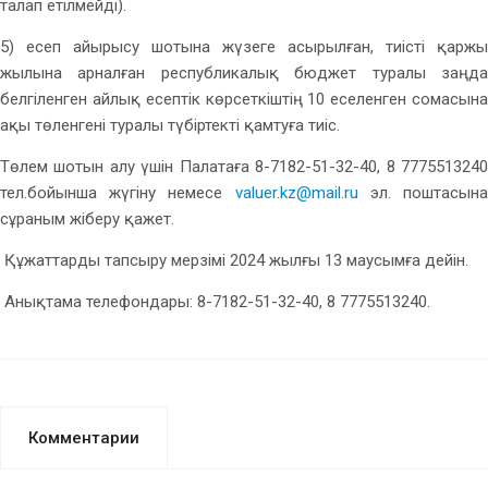
талап етілмейді).
5) есеп айырысу шотына жүзеге асырылған, тиісті қаржы
жылына арналған республикалық бюджет туралы заңда
белгіленген айлық есептік көрсеткіштің 10 еселенген сомасына
ақы төленгені туралы түбіртекті қамтуға тиіс.
Төлем шотын алу үшін Палатаға 8-7182-51-32-40, 8 7775513240
тел.бойынша жүгіну немесе
valuer.kz@mail.ru
эл. поштасын
сұраным жіберу қажет.
Құжаттарды тапсыру мерзімі 2024 жылғы 13 маусымға дейін.
Анықтама телефондары: 8-7182-51-32-40, 8 7775513240.
Комментарии