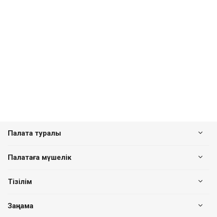
Палата туралы
Палатаға мүшелік
Тізілім
Заңнама