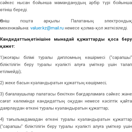
сәйкес нысан бойынша маманданудың әрбір түрі бойынша
өтініш береді.
Өтініш пошта арқылы Палатаның электрондық
мекенжайына:
valuer.kz@mail.ru
немесе қолма-қол жеткізіледі.
Кандидаттың өтінішіне мынадай құжаттарды қоса беру
қажет:
1)жоғары білімі туралы дипломның көшірмесі ("сарапшы"
біліктілігін беру туралы куәлікті алуға үміткер үшін талап
етілмейді);
2) жеке басын куәландыратын құжаттың көшірмесі;
3) бағалаушылар палатасы бекіткен бағдарламаға сәйкес және
сағат көлемінде кандидаттың оқудан немесе кәсіптік қайта
даярлаудан өткені туралы куәландыратын құжаттар;
4) тағылымдамадан өткені туралы куәландыратын құжаттар
("сарапшы" біліктілігін беру туралы куәлікті алуға үміткер үшін