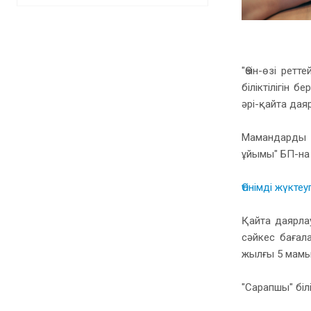
"Өзін-өзі ре
біліктілігін 
әрі-қайта дая
Мамандарды к
ұйымы" БП-на 
Өтінімді жүкте
Қайта даярла
сәйкес бағал
жылғы 5 мамы
"Сарапшы" білі