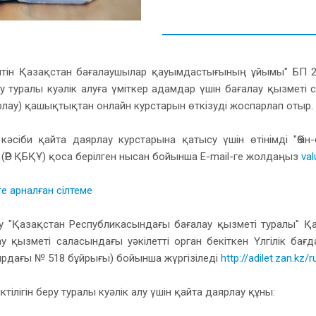
ттейтін Қазақстан бағалаушылар қауымдастығының ұйымы" БП 
беру туралы куәлік алуға үміткер адамдар үшін бағалау қызме
рлау) қашықтықтан онлайн курстарын өткізуді жоспарлап отыр.
әсіби қайта даярлау курстарына қатысу үшін өтінімді "Өзі
(ӨР ҚБҚҰ) қоса берілген нысан бойынша Е-mail-ге жолдаңыз
val
уге арналған сілтеме
у "Қазақстан Республикасындағы бағалау қызметі туралы" 
ау қызметі саласындағы уәкілетті орган бекіткен Үлгілік ба
рдағы № 518 бұйрығы) бойынша жүргізіледі
http://adilet.zan.k
ктілігін беру туралы куәлік алу үшін қайта даярлау құны: