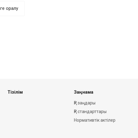
мге оралу
Тізілім
Заңнама
ҚР заңдары
ҚР стандарттары
Нормативтік актілер