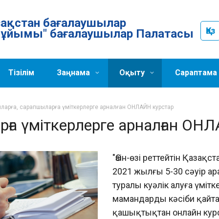
Қазақстан бағалаушылар
Қаз
ұйымы" бағалаушылар Палатасы
Тізілім
Заңнама
Оқыту
Сараптама
ларға, сарапшыларға үміткерлерге арналған ОНЛАЙН курстар
рға үміткерлерге арналған ОН
"Өзін-өзі реттейтін Қаз
2021 жылғы 5-30 сәуір ара
туралы куәлік алуға үміт
мамандарды кәсіби қайта
қашықтықтан онлайн курс