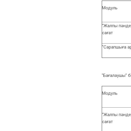
Модуль
"Жалпы пәндер
сағат
"Сарапшыға ар
"Бағалаушы" бі
Модуль
"Жалпы пәндер
сағат