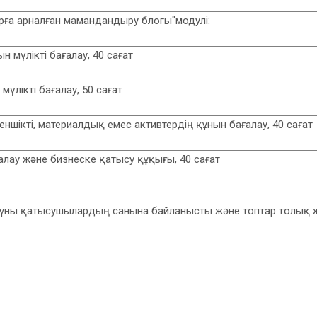
рға арналған мамандандыру блогы"модулі:
 мүлікті бағалау, 40 сағат
үлікті бағалау, 50 сағат
меншікті, материалдық емес активтердің құнын бағалау, 40 сағат
ғалау және бизнеске қатысу құқығы, 40 сағат
ұны қатысушылардың санына байланысты және топтар толық жи