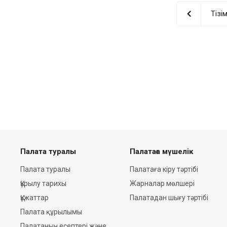
Тізі
Палата туралы
Палатаға мүшелік
Палата туралы
Палатаға кіру тәртібі
Құрылу тарихы
Жарналар мөлшері
Құжаттар
Палатадан шығу тәртібі
Палата құрылымы
Палатаның есептері және