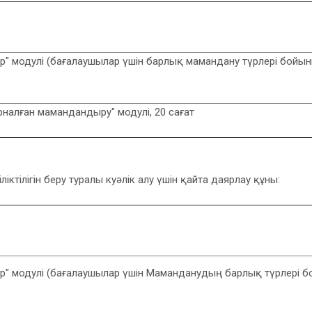
" модулі (бағалаушылар үшін барлық мамандану түрлері бойынша
налған мамандандыру" модулі, 20 сағат
ліктілігін беру туралы куәлік алу үшін қайта даярлау құны:
" модулі (бағалаушылар үшін Маманданудың барлық түрлері бой