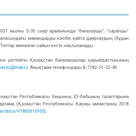
2021 жылғы 5-30 сәуір аралығында "бағалаушы", "сарапшы"
ті саласындағы мамандарды кәсіби қайта даярлаудың (бұдан
 Топтар жиналған сайын кесте нақтыланады.
н-өзі реттейтін Қазақстан бағалаушылар қауымдастығының
uer.kz@mail.ru
. Анықтама телефондары 8-7182-51-32-40
Қазақстан Республикасы Заңының 23-бабының талаптарына
ғдарлама (Қазақстан Республикасы Қаржы министрінің 2018
z/rus/docs/V1800016935
).