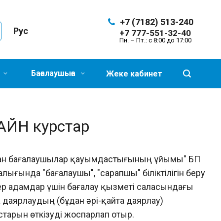
+7 (7182) 513-240
Рус
+7 777-551-32-40
Пн. – Пт.: с 8:00 до 17:00
Бағалаушыға
Жеке кабинет
ЛАЙН курстар
ақстан бағалаушылар қауымдастығының ұйымы" БП
лығында "бағалаушы", "сарапшы" біліктілігін беру
кер адамдар үшін бағалау қызметі саласындағы
 даярлаудың (бұдан әрі-қайта даярлау)
тарын өткізуді жоспарлап отыр.