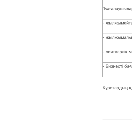
"Бағалаушыла
- жылжымайтын
- жылжымалы м
- зияткерлік 
- Бизнесті ба
Курстардың қ