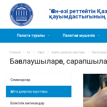
"Өзін-өзі реттейтін 
қауымдастығының 
Палата туралы
Палатаға мүшелік
Главная
kz
Оқыту
Қайта даярлау курстары
Бағалаушы
Бағалаушыларға, сарапшыла
Семинарлар
Қайта даярлау курстары
Біліктілік емтихандар