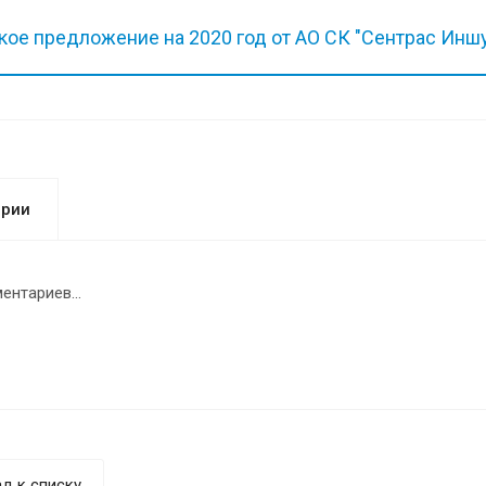
ое предложение на 2020 год от АО СК "Сентрас Инш
арии
ентариев...
д к списку