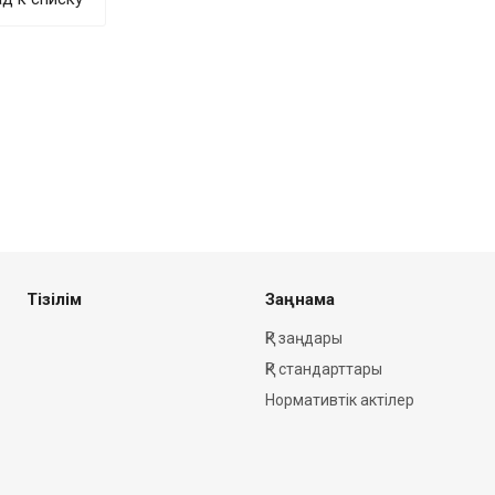
Тізілім
Заңнама
ҚР заңдары
ҚР стандарттары
Нормативтік актілер