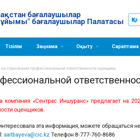
Қазақстан бағалаушылар
Қаз
ұйымы" бағалаушылар Палатасы
Тізілім
Заңнама
Оқыту
Сараптама
 на страхование профессиональной ответственности оценщика
офессиональной ответственно
а компания «Сентрас Иншуранс» предлагает на 20
ности оценщиков.
аинтересовала эта информация, можете обращаться 
l:
aaitbayeva@cic.kz
Телефон 8-777-760-8686