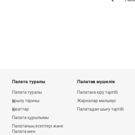
Палата туралы
Палатаға мүшелік
Палата туралы
Палатаға кіру тәртібі
Құрылу тарихы
Жарналар мөлшері
Құжаттар
Палатадан шығу тәртібі
Палата құрылымы
Палатаның есептері және
Палата мен