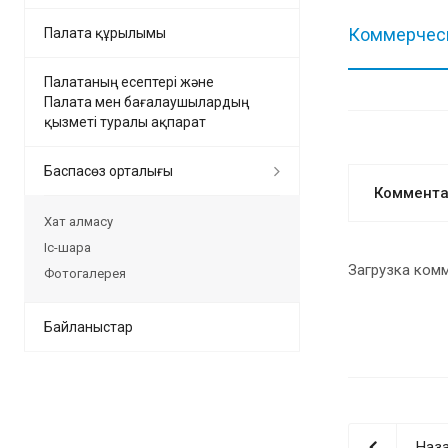
Коммерческ
Палата құрылымы
Палатаның есептері және
Палата мен бағалаушылардың
қызметі туралы ақпарат
Баспасөз орталығы
Коммент
Хат алмасу
Іс-шара
Загрузка комм
Фотогалерея
Байланыстар
Наза