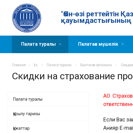
"Өзін-өзі реттейтін 
қауымдастығының 
Палата туралы
Палатаға мүшелік
Главная
kz
Палата туралы
Баспасөз орталығы
Скидки
Скидки на страхование пр
АО Страхов
Палата туралы
ответствен
Құрылу тарихы
Если Вас з
Анияр E-mai
Құжаттар