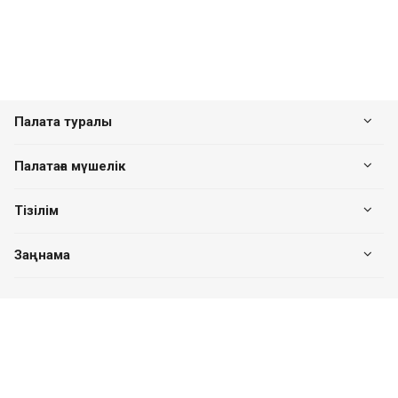
Палата туралы
Палатаға мүшелік
Тізілім
Заңнама
Біздің байланыс
+7 (7182) 513-240
+7 777-551-32-40
Пн. – Пт.: с 8:00 до 17:00