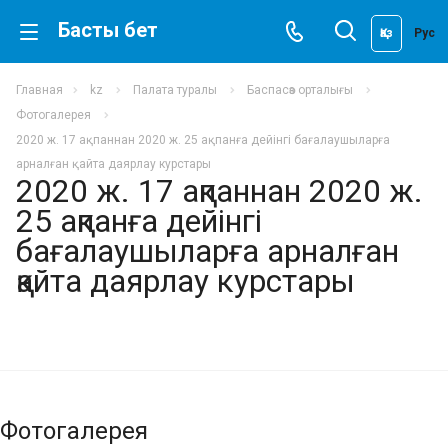
Басты бет
Қаз
Рус
Главная
kz
Палата туралы
Баспасөз орталығы
Фотогалерея
2020 ж. 17 ақпаннан 2020 ж. 25 ақпанға дейінгі бағалаушыларға
арналған қайта даярлау курстары
2020 ж. 17 ақпаннан 2020 ж.
25 ақпанға дейінгі
бағалаушыларға арналған
қайта даярлау курстары
Фотогалерея