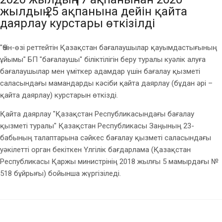
жылдың 25 ақпанына дейін қайта
даярлау курстары өткізілді
"Өзін-өзі реттейтін Қазақстан бағалаушылар қауымдастығының
ұйымы" БП "бағалаушы" біліктілігін беру туралы куәлік алуға
бағалаушылар мен үміткер адамдар үшін бағалау қызметі
саласындағы мамандарды кәсіби қайта даярлау (бұдан әрі –
қайта даярлау) курстарын өткізді.
Қайта даярлау "Қазақстан Республикасындағы бағалау
қызметі туралы" Қазақстан Республикасы Заңының 23-
бабының талаптарына сәйкес бағалау қызметі саласындағы
уәкілетті орган бекіткен Үлгілік бағдарлама (Қазақстан
Республикасы Қаржы министрінің 2018 жылғы 5 мамырдағы №
518 бұйрығы) бойынша жүргізіледі.