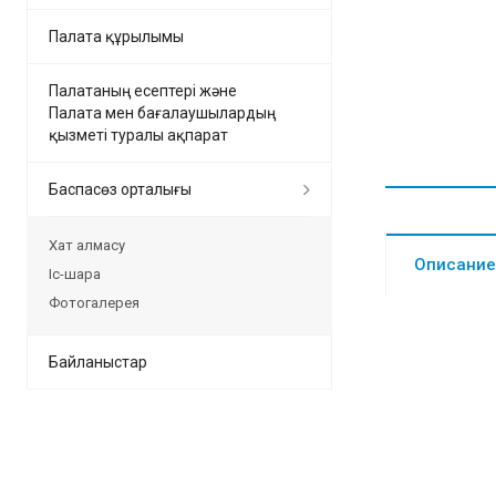
Палата құрылымы
Палатаның есептері және
Палата мен бағалаушылардың
қызметі туралы ақпарат
Баспасөз орталығы
Хат алмасу
Описание
Іс-шара
Фотогалерея
Байланыстар