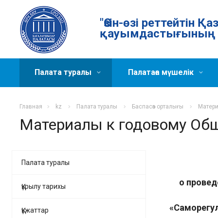
"Өзін-өзі реттейтін 
қауымдастығының 
Палата туралы
Палатаға мүшелік
Главная
kz
Палата туралы
Баспасөз орталығы
Матери
Материалы к годовому Общ
Палата туралы
о провед
Құрылу тарихы
«Саморегул
Құжаттар