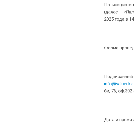
По инициатив
(
далее – «Пал
2025 года в 1
Форма провед
Подписанный
info@valuer.kz
би, 76, оф.302
Дата и время