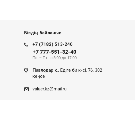
Біздің байланыс
+7 (7182) 513-240
+7 777-551-32-40
Пн. – Пт.: с 8:00 до 17:00
Павлодар қ., Едіге би к-сі, 76, 302
кеңсе
valuer.kz@mail.ru
Сайттың дамуы
SITER.KZ