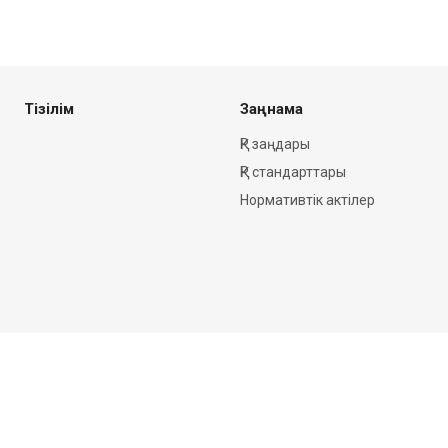
Тізілім
Заңнама
ҚР заңдары
ҚР стандарттары
Нормативтік актілер