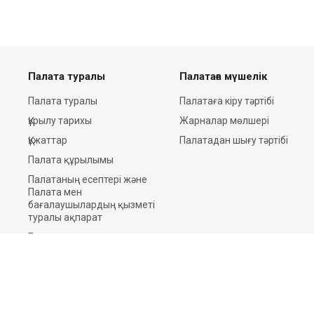
Палата туралы
Палатаға мүшелік
Палата туралы
Палатаға кіру тәртібі
Құрылу тарихы
Жарналар мөлшері
Құжаттар
Палатадан шығу тәртібі
Палата құрылымы
Палатаның есептері және
Палата мен
бағалаушылардың қызметі
туралы ақпарат
Баспасөз орталығы
Байланыстар