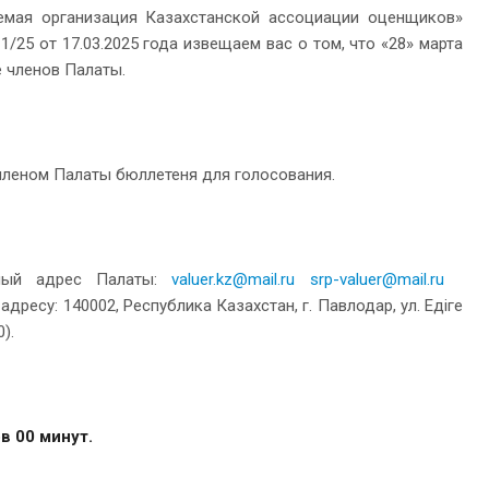
емая организация Казахстанской ассоциации оценщиков»
/25 от 17.03.2025 года извещаем вас о том, что «28» марта
е членов Палаты.
членом Палаты бюллетеня для голосования.
нный адрес Палаты:
valuer.kz@mail.ru
srp-valuer@mail.ru
есу: 140002, Республика Казахстан, г. Павлодар, ул. Едiге
).
в 00 минут.