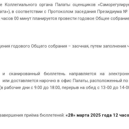
е Коллегиального органа Палаты оценщиков «Саморегулиру
ата»
), в соответствии с Протоколом заседания Президиума № 1
4 часов 00 минут планируется провести годовое Общее собрани
ения годового Общего собрания – заочная, путем заполнения 
 и сканированный бюллетень направляется на электро
или доставляется нарочно в офис Палаты, расположенный по адр
 (в рабочие дни с 9.00 до 18.00, перерыв на обед с 13-00 до 14-00
 завершения приёма бюллетеней:
«28» марта 2025 года 12 часо