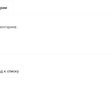
арии
ентариев...
д к списку