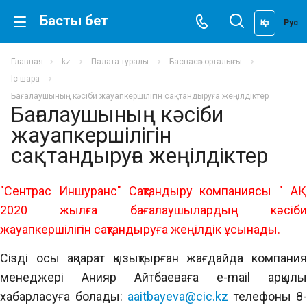
Басты бет
Қаз
Рус
Главная
kz
Палата туралы
Баспасөз орталығы
Іс-шара
Бағалаушының кәсіби жауапкершілігін сақтандыруға жеңілдіктер
Бағалаушының кәсіби
жауапкершілігін
сақтандыруға жеңілдіктер
"Сентрас Иншуранс" Сақтандыру компаниясы " АҚ
2020 жылға бағалаушылардың кәсіби
жауапкершілігін сақтандыруға жеңілдік ұсынады.
Сізді осы ақпарат қызықтырған жағдайда компания
менеджері Анияр Айтбаеваға e-mail арқылы
хабарласуға болады:
aaitbayeva@cic.kz
телефоны 8-