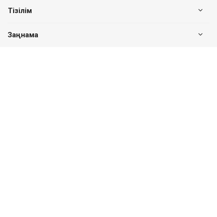
Тізілім
Заңнама
Біздің байланыс
+7 (7182) 513-240
+7 777-551-32-40
Пн. – Пт.: с 8:00 до 17:00
Павлодар қ., Едіге би к-сі, 76, 302 кеңсе
valuer.kz@mail.ru
Сайттың дамуы
SITER.KZ