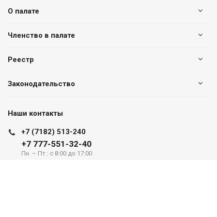
О палате
Членство в палате
Реестр
Законодательство
Наши контакты
+7 (7182) 513-240
+7 777-551-32-40
Пн. – Пт.: с 8:00 до 17:00
г. Павлодар, ул. Eдіге би, 76, офис 302
valuer.kz@mail.ru