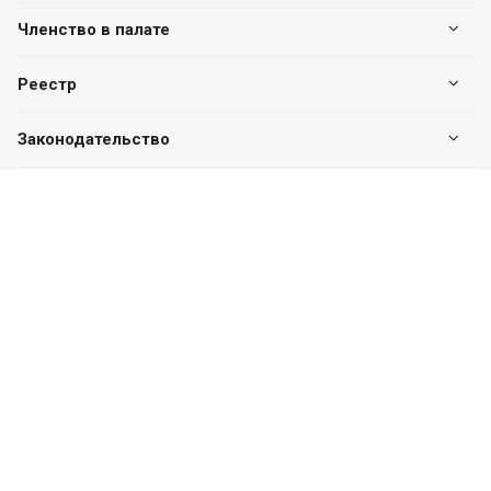
Членство в палате
Реестр
Законодательство
Наши контакты
+7 (7182) 513-240
+7 777-551-32-40
Пн. – Пт.: с 8:00 до 17:00
г. Павлодар, ул. Eдіге би, 76, офис 302
valuer.kz@mail.ru
Разработка сайта
SITER.KZ