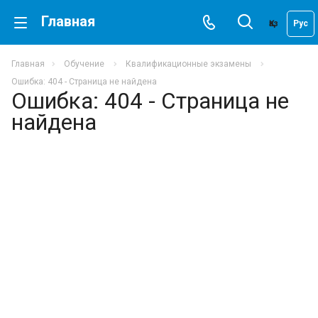
Главная
Қаз
Рус
Главная
Обучение
Квалификационные экзамены
Ошибка: 404 - Страница не найдена
Ошибка: 404 - Страница не
найдена
ОШИБКА 404
Страница не найдена
Неправильно набран адрес или такой
страницы не существует
Перейти на главную