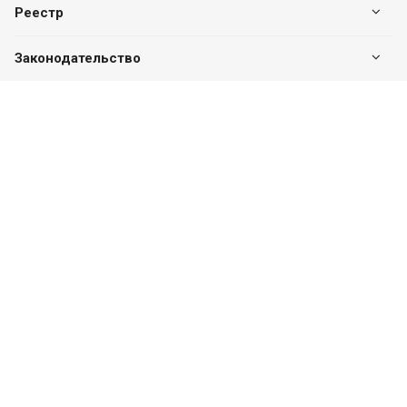
Реестр
Законодательство
Наши контакты
+7 (7182) 513-240
+7 777-551-32-40
Пн. – Пт.: с 8:00 до 17:00
г. Павлодар, ул. Eдіге би, 76, офис 302
valuer.kz@mail.ru
Разработка сайта
SITER.KZ