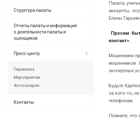
Палата, учит
Структура палаты
аккаунты, ос
Елены Гарьев
Отчеты палаты и информация
о деятельности палаты и
Просим быт
оценщиков
контакт».
Пресс-центр
Мошенники пр
мошенников. 
Переписка
экспертных у
Мероприятия
Будьте бдител
Фотогалерея
за кого-то, н
телефонам.
Контакты
Помните, что