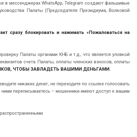
рые в мессенджерах WhatsApp, Telegram создают фальшивые
уководства Палаты (Председателя Президиума, Волковой
акт сразу блокировать и нажимать «Пожаловаться на
оверку Палаты органами КНБ и т.д., что является уловкой
еквизитов счета Палаты, оплаты членских взносов, оплаты
КОВ, ЧТОБЫ ЗАВЛАДЕТЬ ВАШИМИ ДЕНЬГАМИ.
водите никаких денег, не переходите по ссылке голосовать
ы с ними переписываетесь – мошенники имеют доступ к вашим
 распространенными.