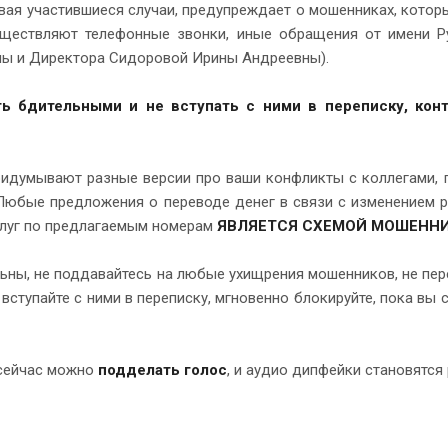
ывая участившиеся случаи, предупреждает о мошенниках, кото
уществляют телефонные звонки, иные обращения от имени Р
ны и Директора Сидоровой Ирины Андреевны).
ь бдительными и не вступать с ними в переписку, конт
идумывают разные версии про ваши конфликты с коллегами, пр
Любые предложения о переводе денег в связи с изменением р
слуг по предлагаемым номерам
ЯВЛЯЕТСЯ СХЕМОЙ МОШЕННИ
ьны, не поддавайтесь на любые ухищрения мошенников, не пере
е вступайте с ними в переписку, мгновенно блокируйте, пока в
 сейчас можно
подделать голос
, и аудио дипфейки становятся