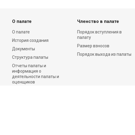
О палате
Членство в палате
О палате
Порядок вступления в
палату
История создания
Размер взносов
Документы
Порядок выхода из палаты
Структура палаты
Отчеты палаты и
информация о
деятельности палаты и
оценщиков
Пресс-центр
Контакты
©2026 Все права защищены.