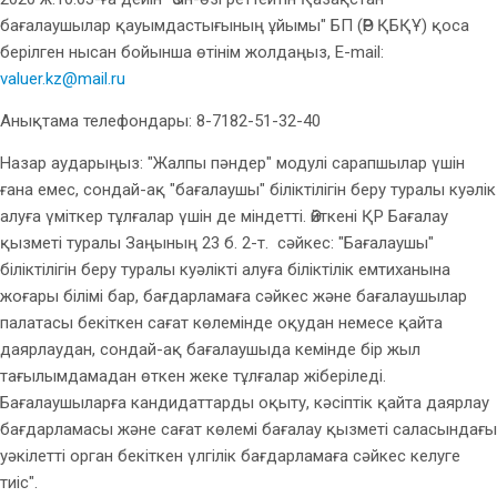
бағалаушылар қауымдастығының ұйымы" БП (ӨР ҚБҚҰ) қоса
берілген нысан бойынша өтінім жолдаңыз, Е-mail:
valuer.kz@mail.ru
Анықтама телефондары: 8-7182-51-32-40
Назар аударыңыз: "Жалпы пәндер" модулі сарапшылар үшін
ғана емес, сондай-ақ "бағалаушы" біліктілігін беру туралы куәлік
алуға үміткер тұлғалар үшін де міндетті. Өйткені ҚР Бағалау
қызметі туралы Заңының 23 б. 2-т. сәйкес: "Бағалаушы"
біліктілігін беру туралы куәлікті алуға біліктілік емтиханына
жоғары білімі бар, бағдарламаға сәйкес және бағалаушылар
палатасы бекіткен сағат көлемінде оқудан немесе қайта
даярлаудан, сондай-ақ бағалаушыда кемінде бір жыл
тағылымдамадан өткен жеке тұлғалар жіберіледі.
Бағалаушыларға кандидаттарды оқыту, кәсіптік қайта даярлау
бағдарламасы және сағат көлемі бағалау қызметі саласындағы
уәкілетті орган бекіткен үлгілік бағдарламаға сәйкес келуге
тиіс".