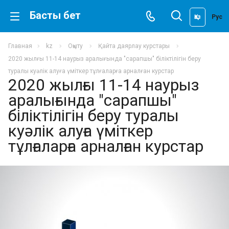
Басты бет
Қаз
Рус
Главная
kz
Оқыту
Қайта даярлау курстары
2020 жылғы 11-14 наурыз аралығында "сарапшы" біліктілігін беру
туралы куәлік алуға үміткер тұлғаларға арналған курстар
2020 жылғы 11-14 наурыз
аралығында "сарапшы"
біліктілігін беру туралы
куәлік алуға үміткер
тұлғаларға арналған курстар