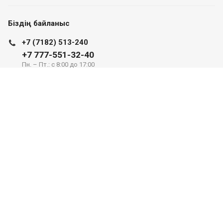
Біздің байланыс
+7 (7182) 513-240
+7 777-551-32-40
Пн. – Пт.: с 8:00 до 17:00
Павлодар қ., Едіге би к-сі, 76, 302 кеңсе
valuer.kz@mail.ru
Сайттың дамуы
SITER.KZ
©2026 Барлық құқықтар қорғалған.