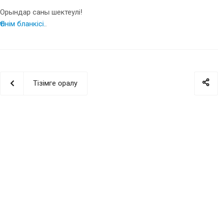
Орындар саны шектеулі!
Өтінім бланкісі.
.
Тізімге оралу