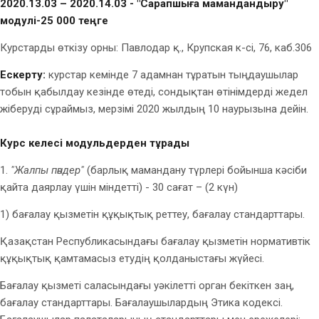
2020.13.03 – 2020.14.03 - "Сарапшыға мамандандыру"
модулі-25 000 теңге
Курстарды өткізу орны: Павлодар қ., Крупская к-сі, 76, каб.306
Ескерту:
курстар кемінде 7 адамнан тұратын тыңдаушылар
тобын қабылдау кезінде өтеді, сондықтан өтінімдерді жедел
жіберуді сұраймыз, мерзімі 2020 жылдың 10 наурызына дейін.
Курс келесі модульдерден тұрады
1.
"Жалпы пәндер"
(барлық мамандану түрлері бойынша кәсіби
қайта даярлау үшін міндетті) - 30 сағат – (2 күн)
1) бағалау қызметін құқықтық реттеу, бағалау стандарттары.
Қазақстан Республикасындағы бағалау қызметін нормативтік
құқықтық қамтамасыз етудің қолданыстағы жүйесі.
Бағалау қызметі саласындағы уәкілетті орган бекіткен заң,
бағалау стандарттары. Бағалаушылардың Этика кодексі.