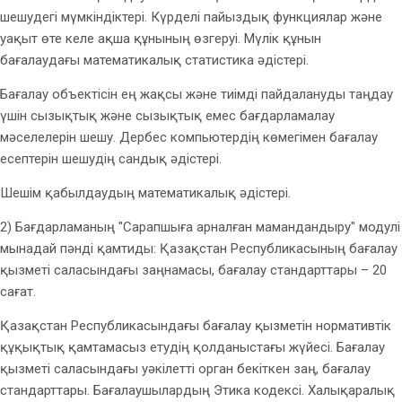
шешудегі мүмкіндіктері. Күрделі пайыздық функциялар және
уақыт өте келе ақша құнының өзгеруі. Мүлік құнын
бағалаудағы математикалық статистика әдістері.
Бағалау объектісін ең жақсы және тиімді пайдалануды таңдау
үшін сызықтық және сызықтық емес бағдарламалау
мәселелерін шешу. Дербес компьютердің көмегімен бағалау
есептерін шешудің сандық әдістері.
Шешім қабылдаудың математикалық әдістері.
2) Бағдарламаның "Сарапшыға арналған мамандандыру" модулі
мынадай пәнді қамтиды: Қазақстан Республикасының бағалау
қызметі саласындағы заңнамасы, бағалау стандарттары – 20
сағат.
Қазақстан Республикасындағы бағалау қызметін нормативтік
құқықтық қамтамасыз етудің қолданыстағы жүйесі. Бағалау
қызметі саласындағы уәкілетті орган бекіткен заң, бағалау
стандарттары. Бағалаушылардың Этика кодексі. Халықаралық