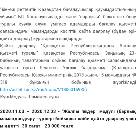
"Өзін-өзі реттейтін Қазақстан бағалаушылар қауымдастығының
ұйымы" БП бағалаушыларды және "сарапшы" біліктілігін беру
туралы куәлік алуға үміткер адамдарды бағалау қызметі
саласындағы мамандарды кәсіптік қайта даярлау (бұдан әрі-
қайта даярлау) курстарына шақырады.
Қайта даярлау "Қазақстан Республикасындағы бағалау
қызметі туралы" Қазақстан Республикасы Заңының 23-
бабының талаптарына сәйкес бағалау қызметі саласындағы
уәкілетті орган бекіткен Үлгілік бағдарлама (Қазақстан
Республикасы Қаржы министрінің 2018 жылғы 5 мамырдағы №
518 бұйрығы) бойынша жүргізіледі
http://adilet.zan.kz/rus/docs/V1800016935)
.
Күні Модуль Шамамен құны
2020.11.03 – 2020.12.03 - "Жалпы пәндер" модулі (барлық
мамандандыру түрлері бойынша кәсіби қайта даярлау үшін
міндетті; 30 сағат - 20 000 теңге