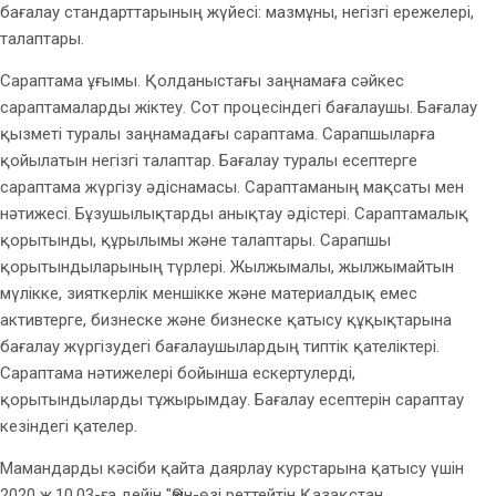
бағалау стандарттарының жүйесі: мазмұны, негізгі ережелері,
талаптары.
Сараптама ұғымы. Қолданыстағы заңнамаға сәйкес
сараптамаларды жіктеу. Сот процесіндегі бағалаушы. Бағалау
қызметі туралы заңнамадағы сараптама. Сарапшыларға
қойылатын негізгі талаптар. Бағалау туралы есептерге
сараптама жүргізу әдіснамасы. Сараптаманың мақсаты мен
нәтижесі. Бұзушылықтарды анықтау әдістері. Сараптамалық
қорытынды, құрылымы және талаптары. Сарапшы
қорытындыларының түрлері. Жылжымалы, жылжымайтын
мүлікке, зияткерлік меншікке және материалдық емес
активтерге, бизнеске және бизнеске қатысу құқықтарына
бағалау жүргізудегі бағалаушылардың типтік қателіктері.
Сараптама нәтижелері бойынша ескертулерді,
қорытындыларды тұжырымдау. Бағалау есептерін сараптау
кезіндегі қателер.
Мамандарды кәсіби қайта даярлау курстарына қатысу үшін
2020 ж.10.03-ға дейін "Өзін-өзі реттейтін Қазақстан