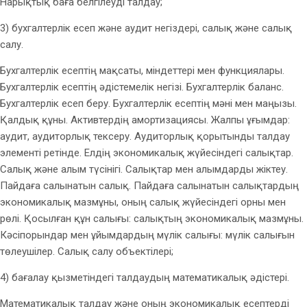
Нарықтық баға белгілеуді талдау;
3) бухгалтерлік есеп және аудит негіздері, салық және салық
салу.
Бухгалтерлік есептің мақсаты, міндеттері мен функциялары.
Бухгалтерлік есептің әдістемелік негізі. Бухгалтерлік баланс.
Бухгалтерлік есеп беру. Бухгалтерлік есептің мәні мен маңызы.
Қалдық құны. Активтердің амортизациясы. Жалпы ұғымдар:
аудит, аудиторлық тексеру. Аудиторлық қорытынды талдау
элементі ретінде. Елдің экономикалық жүйесіндегі салықтар.
Салық және алым түсінігі. Салықтар мен алымдарды жіктеу.
Пайдаға салынатын салық. Пайдаға салынатын салықтардың
экономикалық мазмұны, оның салық жүйесіндегі орны мен
рөлі. Қосылған құн салығы: салықтың экономикалық мазмұны.
Кәсіпорындар мен ұйымдардың мүлік салығы: мүлік салығын
төлеушілер. Салық салу объектілері;
4) бағалау қызметіндегі талдаудың математикалық әдістері.
Математикалық талдау және оның экономикалық есептерді