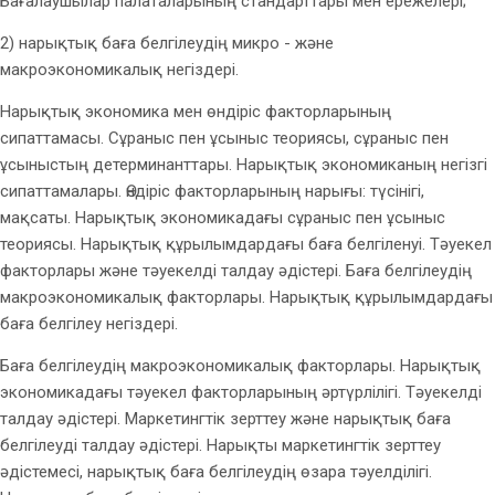
Бағалаушылар палаталарының стандарттары мен ережелері;
2) нарықтық баға белгілеудің микро - және
макроэкономикалық негіздері.
Нарықтық экономика мен өндіріс факторларының
сипаттамасы. Сұраныс пен ұсыныс теориясы, сұраныс пен
ұсыныстың детерминанттары. Нарықтық экономиканың негізгі
сипаттамалары. Өндіріс факторларының нарығы: түсінігі,
мақсаты. Нарықтық экономикадағы сұраныс пен ұсыныс
теориясы. Нарықтық құрылымдардағы баға белгіленуі. Тәуекел
факторлары және тәуекелді талдау әдістері. Баға белгілеудің
макроэкономикалық факторлары. Нарықтық құрылымдардағы
баға белгілеу негіздері.
Баға белгілеудің макроэкономикалық факторлары. Нарықтық
экономикадағы тәуекел факторларының әртүрлілігі. Тәуекелді
талдау әдістері. Маркетингтік зерттеу және нарықтық баға
белгілеуді талдау әдістері. Нарықты маркетингтік зерттеу
әдістемесі, нарықтық баға белгілеудің өзара тәуелділігі.