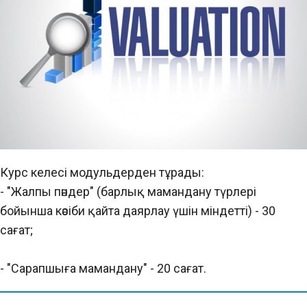
Курс келесі модульдерден тұрады:
- "Жалпы пәндер" (барлық мамандану түрлері
бойынша кәсіби қайта даярлау үшін міндетті) - 30
сағат;
- "Сарапшыға мамандану" - 20 сағат.