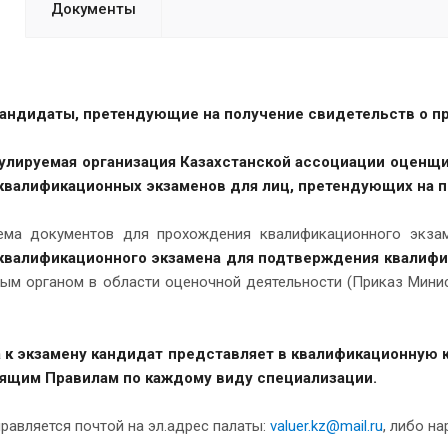
Документы
андидаты, претендующие на получение свидетельств о пр
улируемая организация Казахстанской ассоциации оценщи
квалификационных экзаменов для лиц, претендующих на п
ема документов для прохождения квалификационного экзам
квалификационного экзамена для подтверждения квалифи
ым органом в области оценочной деятельности (Приказ Минис
 к экзамену кандидат представляет в квалификационную 
тоящим Правилам по каждому виду специализации.
равляется почтой на эл.адрес палаты:
valuer.kz@mail.ru
, либо н