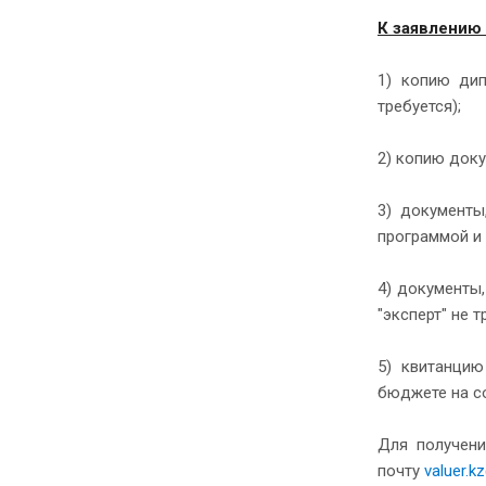
К заявлению
1) копию дип
требуется);
2) копию док
3) документы
программой и
4) документы
"эксперт" не т
5) квитанцию
бюджете на с
Для получени
почту
valuer.k