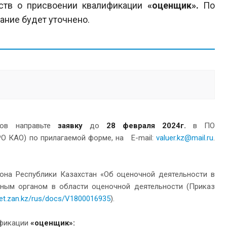
ьств о присвоении квалификации
«оценщик».
По
ание будет уточнено.
тов направьте
заявку
до
2
8
февраля 2024г.
в ПО
О КАО) по прилагаемой форме, на Е-mail:
valuer.kz@mail.ru
.
кона Республики Казахстан «Об оценочной деятельности в
нным органом в области оценочной деятельности (Приказ
ilet.zan.kz/rus/docs/V1800016935
).
ификации
«оценщик»: