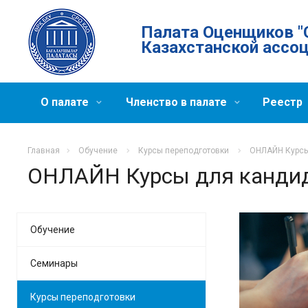
Палата Оценщиков "
Казахстанской ассо
О палате
Членство в палате
Реестр
Главная
Обучение
Курсы переподготовки
ОНЛАЙН Курсы
ОНЛАЙН Курсы для кандид
Обучение
Семинары
Курсы переподготовки