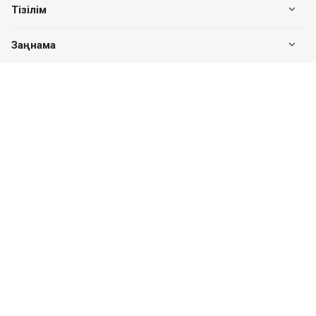
Тізілім
Заңнама
Біздің байланыс
+7 (7182) 513-240
+7 777-551-32-40
Пн. – Пт.: с 8:00 до 17:00
Павлодар қ., Едіге би к-сі, 76, 302 кеңсе
valuer.kz@mail.ru
Сайттың дамуы
SITER.KZ