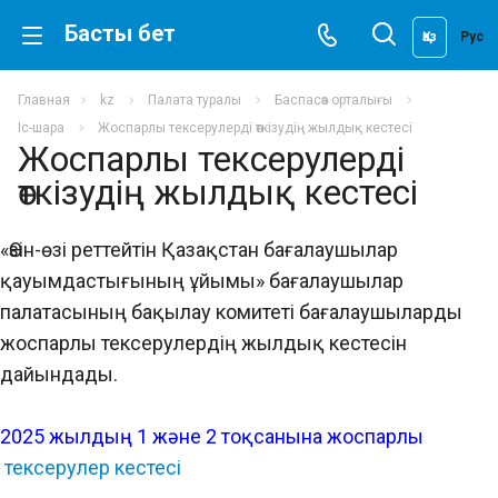
Басты бет
Қаз
Рус
Главная
kz
Палата туралы
Баспасөз орталығы
Іс-шара
Жоспарлы тексерулерді өткізудің жылдық кестесі
Жоспарлы тексерулерді
өткізудің жылдық кестесі
«Өзін-өзі реттейтін Қазақстан бағалаушылар
қауымдастығының ұйымы» бағалаушылар
палатасының бақылау комитеті бағалаушыларды
жоспарлы тексерулердің жылдық кестесін
дайындады.
2025 жылдың 1 және 2 тоқсанына жоспарлы
тексерулер кестесі